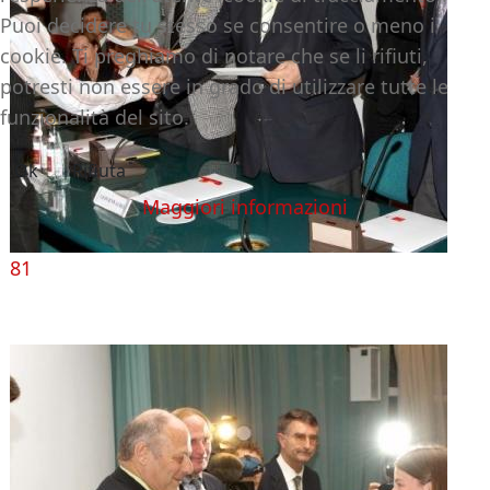
Puoi decidere tu stesso se consentire o meno i
cookie. Ti preghiamo di notare che se li rifiuti,
potresti non essere in grado di utilizzare tutte le
funzionalità del sito.
Ok
Rifiuta
Maggiori informazioni
81