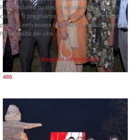
Puoi decidere tu stesso se consentire o meno i
cookie. Ti preghiamo di notare che se li rifiuti,
potresti non essere in grado di utilizzare tutte le
funzionalità del sito.
Ok
Rifiuta
Maggiori informazioni
486