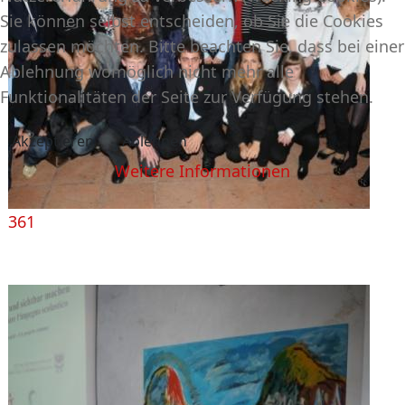
Sie können selbst entscheiden, ob Sie die Cookies
zulassen möchten. Bitte beachten Sie, dass bei einer
Ablehnung womöglich nicht mehr alle
Funktionalitäten der Seite zur Verfügung stehen.
Akzeptieren
Ablehnen
Weitere Informationen
361