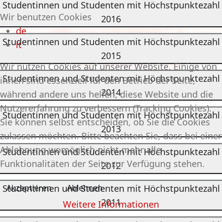
Studentinnen und Studenten mit Höchstpunktezahl
Wir benutzen Cookies
2016
de
Studentinnen und Studenten mit Höchstpunktezahl
it
2015
Wir nutzen Cookies auf unserer Website. Einige von
Studentinnen und Studenten mit Höchstpunktezahl
ihnen sind essenziell für den Betrieb der Seite,
2014
während andere uns helfen, diese Website und die
Nutzererfahrung zu verbessern (Tracking Cookies).
Studentinnen und Studenten mit Höchstpunktezahl
Sie können selbst entscheiden, ob Sie die Cookies
2013
zulassen möchten. Bitte beachten Sie, dass bei einer
Ablehnung womöglich nicht mehr alle
Studentinnen und Studenten mit Höchstpunktezahl
Funktionalitäten der Seite zur Verfügung stehen.
2012
Akzeptieren
Ablehnen
Studentinnen und Studenten mit Höchstpunktezahl
2011
Weitere Informationen