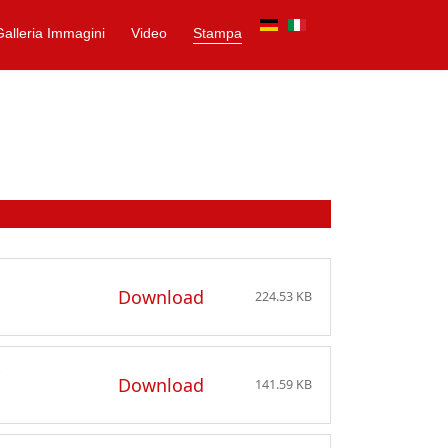
Galleria Immagini
Video
Stampa
Download
224.53 KB
Download
141.59 KB