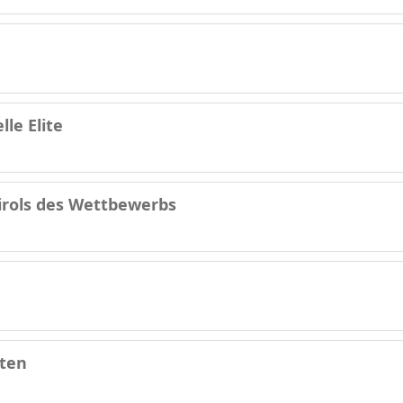
lle Elite
irols des Wettbewerbs
nten