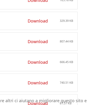
Download
165.78 KB
Download
329.39 KB
Download
807.44 KB
Download
666.45 KB
Download
740.51 KB
re altri ci aiutano a migliorare questo sito e
Download
81.57 KB