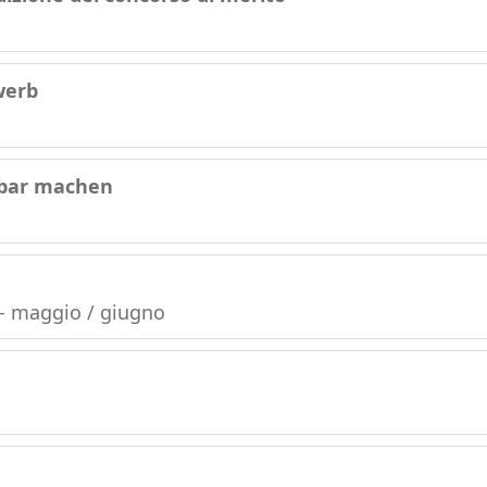
werb
tbar machen
 - maggio / giugno