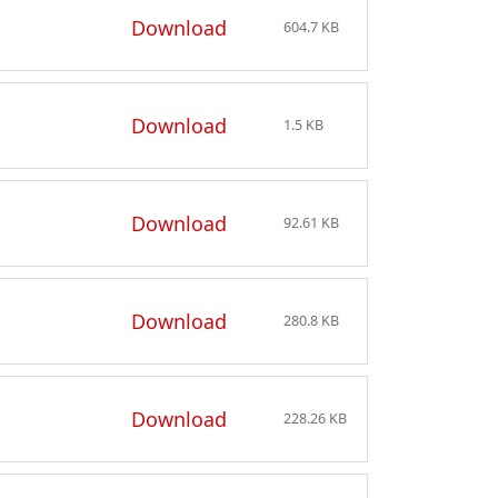
Download
604.7 KB
Download
1.5 KB
Download
92.61 KB
Download
280.8 KB
Download
228.26 KB